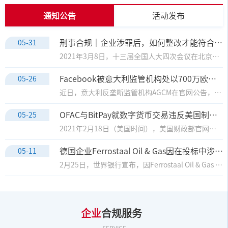
通知公告
活动发布
刑事合规｜企业涉罪后，如何整改才能符合法律标准？
05-31
2021年3月8日，十三届全国人大四次会议在北京人民大会堂举行第二次全体会议，最高人民检察院检察长张军作最高人民检察院工作报告（下称“《报告》”）。《报告》明确指出，“积极、稳妥试点，督促涉案企业合规管理，做好依法不捕、不诉、不判实刑的后续工作”已成为检察机关2021年工作安排的重点内容之一。结合2020年以来多地检察机关对涉罪企业合规考察的探索情况，可以预见，涉罪企业刑事合规整改将逐步国家刑事政策层面的关注重点。
Facebook被意大利监管机构处以700万欧元罚款
05-26
近日，意大利反垄断监管机构AGCM在官网公告，宣布因Facebook没有按照要求告知用户如何使用个人数据，在个人数据处理上对用户存在误导，决定对其处以700万欧元（约848万美元）罚款。
OFAC与BitPay就数字货币交易违反美国制裁规定达成和解协议
05-25
2021年2月18日（美国时间），美国财政部官网发布公告，海外资产控制办公室（The Office of Foreign Assets Control，OFAC）已与BitPay,Inc.就该企业的数字货币交易违反多项美国制裁要求达成和解协议，BitPay同意为此支付50多万美元罚款。
德国企业Ferrostaal Oil & Gas因在投标中涉嫌欺诈受到世行制裁
05-11
2月25日，世界银行宣布，因Ferrostaal Oil & Gas GmbH在缅甸项目投标中涉嫌欺诈，对其处以13个月的禁令制裁。
企业
合规服务
SERVICE