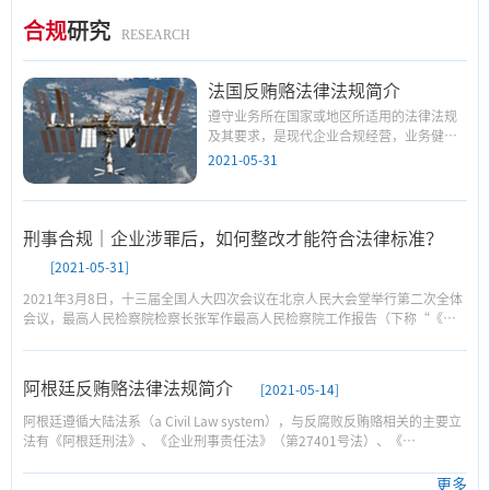
合规
研究
RESEARCH
法国反贿赂法律法规简介
遵守业务所在国家或地区所适用的法律法规
及其要求，是现代企业合规经营，业务健
康、持续发展的前提，也是企业参与全球化
2021-05-31
竞争的重要软实力。结合公司务实实践，中
兴通讯反商业贿赂合规部将推出海外国家反
腐败、反贿赂法律法规的系列研究，以飨读
者。 敬请关注。
刑事合规｜企业涉罪后，如何整改才能符合法律标准？
[2021-05-31]
2021年3月8日，十三届全国人大四次会议在北京人民大会堂举行第二次全体
会议，最高人民检察院检察长张军作最高人民检察院工作报告（下称“《报
告》”）。《报告》明确指出，“积极、稳妥试点，督促涉案企业合规管
理，做好依法不捕、不诉、不判实刑的后续工作”已成为检察机关2021年工
作安排的重点内容之一。结合2020年以来多地检察机关对涉罪企业合规考察
阿根廷反贿赂法律法规简介
[2021-05-14]
的探索情况，可以预见，涉罪企业刑事合规整改将逐步国家刑事政策层面的
关注重点。
阿根廷遵循大陆法系（a Civil Law system），与反腐败反贿赂相关的主要立
法有《阿根廷刑法》、《企业刑事责任法》（第27401号法）、《
Repentance law》（第27304号法）、《公共道德法》（Ethics in Public
Office）（第25188号法令）、《公职人员道德守则》（Code of Ethics for
更多